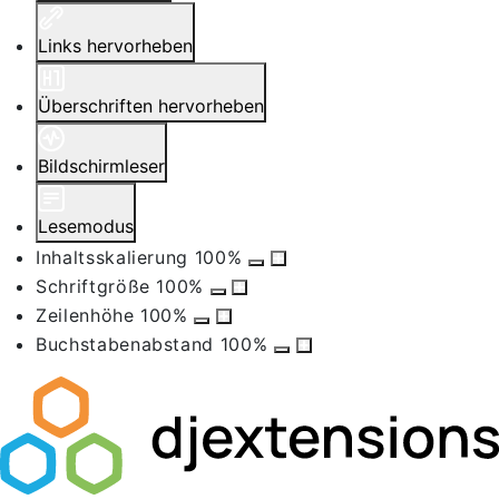
Links hervorheben
Überschriften hervorheben
Bildschirmleser
Lesemodus
Inhaltsskalierung
100
%
Schriftgröße
100
%
Zeilenhöhe
100
%
Buchstabenabstand
100
%